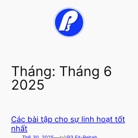
Chuyển
đến
phần
nội
dung
Tháng:
Tháng 6
2025
Các bài tập cho sự linh hoạt tốt
nhất
—
Th6 30, 2025
bởi
P3 Fit-Rehab