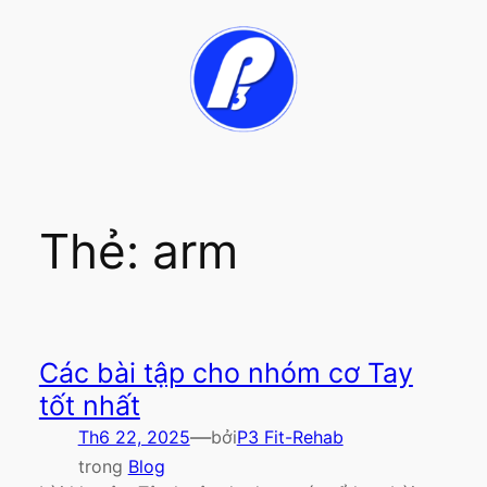
Chuyển
đến
phần
nội
dung
Thẻ:
arm
Các bài tập cho nhóm cơ Tay
tốt nhất
—
Th6 22, 2025
bởi
P3 Fit-Rehab
trong
Blog