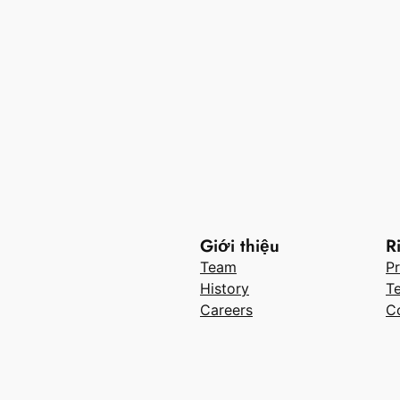
Giới thiệu
R
Team
Pr
History
T
Careers
C