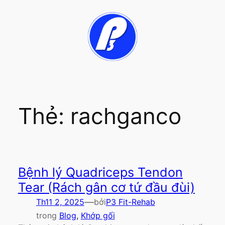
Chuyển
đến
phần
nội
dung
Thẻ:
rachganco
Bệnh lý Quadriceps Tendon
Tear (Rách gân cơ tứ đầu đùi)
—
Th11 2, 2025
bởi
P3 Fit-Rehab
trong
Blog
, 
Khớp gối