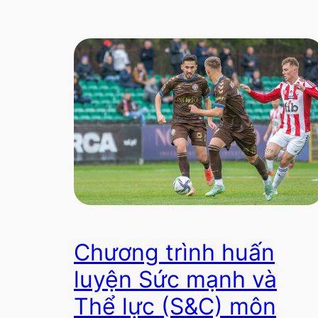
Chương trình huấn
luyện Sức mạnh và
Thể lực (S&C) môn