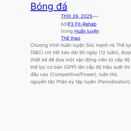
Bóng đá
—
Th10 26, 2025
bởi
P3 Fit-Rehab
trong
Huấn luyện
Thể thao
Chương trình huấn luyện Sức mạnh và Thể lự
(S&C) chi tiết kéo dài 90 ngày (12 tuần), đượ
thiết kế để đưa một vận động viên từ cấp độ
thể lực cơ bản (GPP) lên cấp độ hiệu suất thi
đấu cao (Competitive/Power), tuân thủ
nguyên tắc Phân kỳ tập luyện (Periodization)