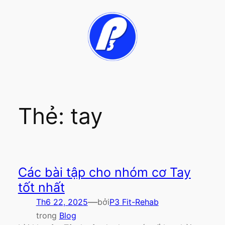
Chuyển
đến
phần
nội
dung
Thẻ:
tay
Các bài tập cho nhóm cơ Tay
tốt nhất
—
Th6 22, 2025
bởi
P3 Fit-Rehab
trong
Blog