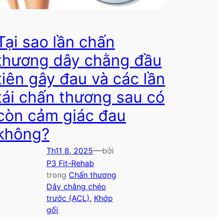
Tại sao lần chấn
thương dây chằng đầu
tiên gây đau và các lần
tái chấn thương sau có
còn cảm giác đau
không?
—
Th11 8, 2025
bởi
P3 Fit-Rehab
trong
Chấn thương
Dây chằng chéo
trước (ACL)
, 
Khớp
gối