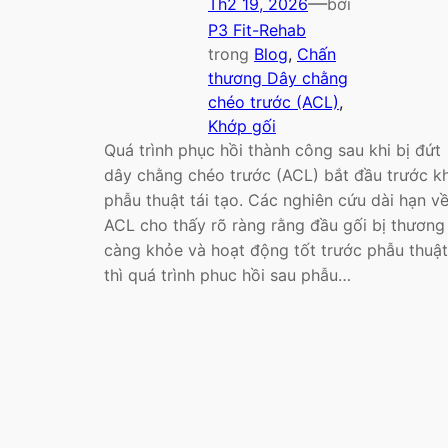
—
Th2 19, 2026
bởi
P3 Fit-Rehab
trong
Blog
, 
Chấn
thương Dây chằng
chéo trước (ACL)
, 
Khớp gối
Quá trình phục hồi thành công sau khi bị đứt
dây chằng chéo trước (ACL) bắt đầu trước kh
phẫu thuật tái tạo. Các nghiên cứu dài hạn v
ACL cho thấy rõ ràng rằng đầu gối bị thương
càng khỏe và hoạt động tốt trước phẫu thuật
thì quá trình phuc hồi sau phẫu…