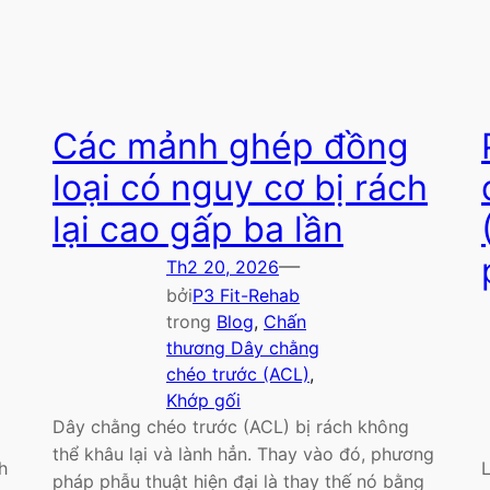
Các mảnh ghép đồng
loại có nguy cơ bị rách
lại cao gấp ba lần
—
Th2 20, 2026
bởi
P3 Fit-Rehab
trong
Blog
, 
Chấn
thương Dây chằng
chéo trước (ACL)
, 
Khớp gối
Dây chằng chéo trước (ACL) bị rách không
thể khâu lại và lành hẳn. Thay vào đó, phương
h
pháp phẫu thuật hiện đại là thay thế nó bằng