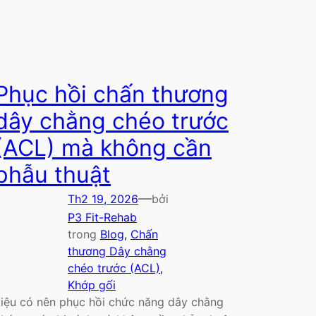
Phục hồi chấn thương
dây chằng chéo trước
(ACL) mà không cần
phẫu thuật
—
Th2 19, 2026
bởi
P3 Fit-Rehab
trong
Blog
, 
Chấn
thương Dây chằng
chéo trước (ACL)
, 
Khớp gối
Liệu có nên phục hồi chức năng dây chằng