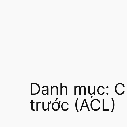
Chuyển
đến
phần
nội
dung
Danh mục:
C
trước (ACL)