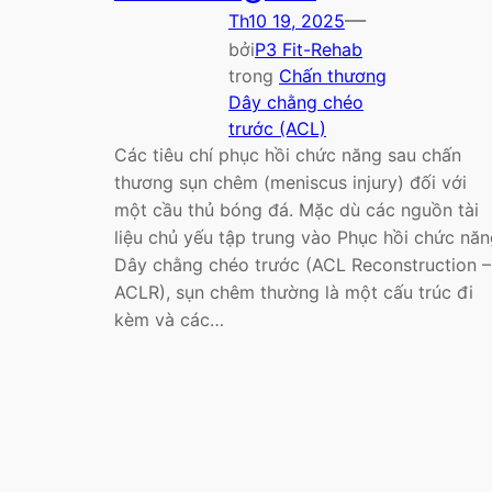
—
Th10 19, 2025
bởi
P3 Fit-Rehab
trong
Chấn thương
Dây chằng chéo
trước (ACL)
Các tiêu chí phục hồi chức năng sau chấn
thương sụn chêm (meniscus injury) đối với
một cầu thủ bóng đá. Mặc dù các nguồn tài
liệu chủ yếu tập trung vào Phục hồi chức nă
Dây chằng chéo trước (ACL Reconstruction –
ACLR), sụn chêm thường là một cấu trúc đi
kèm và các…