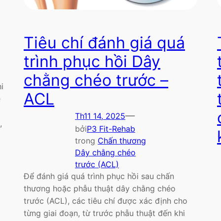
Tiêu chí đánh giá quá
trình phục hồi Dây
chằng chéo trước –
i
ACL
ề
—
Th11 14, 2025
,
bởi
P3 Fit-Rehab
trong
Chấn thương
Dây chằng chéo
trước (ACL)
Để đánh giá quá trình phục hồi sau chấn
thương hoặc phẫu thuật dây chằng chéo
trước (ACL), các tiêu chí được xác định cho
từng giai đoạn, từ trước phẫu thuật đến khi