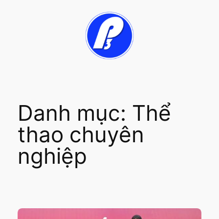
Chuyển
đến
phần
nội
dung
Danh mục:
Thể
thao chuyên
nghiệp